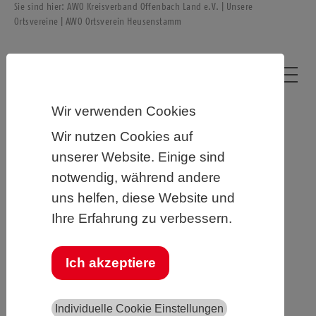
Sie sind hier:
AWO Kreisverband Offenbach Land e.V.
|
Unsere
Ortsvereine
| AWO Ortsverein Heusenstamm
Wir verwenden Cookies
Wir nutzen Cookies auf
Ortsverein Heusenstamm
unserer Website. Einige sind
notwendig, während andere
Unser Vorstand
(zuletzt gewählt am 08.12.2026):
uns helfen, diese Website und
Vorsitzender:
Ihre Erfahrung zu verbessern.
Ulrich Linnebank
stellv. Vorsitzender:
Ich akzeptiere
Stéphane Tabou Tatuebu
Kassierer:
Individuelle Cookie Einstellungen