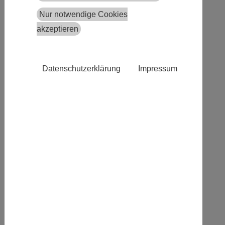
Dirk Hartmann
Nur notwendige Cookies
Schriftführung:
akzeptieren
Tanja Latino
Beisitzer/innen:
Jennifer Gadanac
Datenschutzerklärung
Impressum
Jacqueline Schwarz
Tanja Triefenbach
Hans Jürgen Schwald
Vivien Cuberos Cerrillo
Kontakt:
AWO Ortsverein Heusenstamm e.V.
Theodor-Heuss-Straße 22b