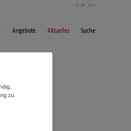
A
A+
A++
e
Angebote
Aktuelles
Suche
ndig,
ung zu
beiter,